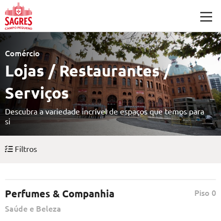
Saltar para o conteúdo principal
Comércio
Lojas / Restaurantes /
Serviços
Descubra a variedade incrível de espaços que temos para
si
Filtros
Perfumes & Companhia
Piso 0
Saúde e Beleza