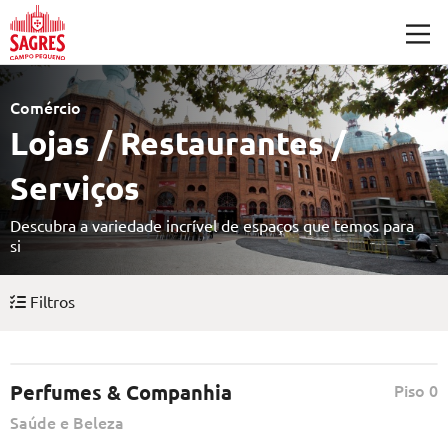
Saltar para o conteúdo principal
Comércio
Lojas / Restaurantes /
Serviços
Descubra a variedade incrível de espaços que temos para
si
Filtros
Perfumes & Companhia
Piso 0
Saúde e Beleza