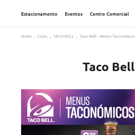
Saltar para o conteúdo principal
Estacionamento
Eventos
Centro Comercial
Home
Lojas
TACO BELL
Taco Bell - Menus Taconómico
Taco Bel