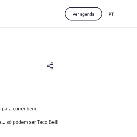
ver agenda
PT
EN
 para correr bem.
a... só podem ser Taco Bell!