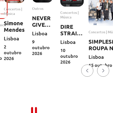
Outros
Concertos |
Concertos |
Música
Música
NEVER
Simone
GIVE
sica
DIRE
Mendes
UP VI
Concertos | Mú
STRAITS
Lisboa
Lisboa
LEGACY
SIMPLE
Lisboa
9
| Europa
2
ary
outubro
ROUPA 
10
outubro
Tour
2026
outubro
Lisboa
o
2026
2026
2026
15 outubro