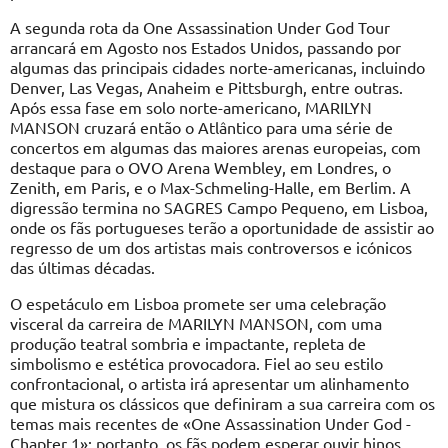
A segunda rota da One Assassination Under God Tour
arrancará em Agosto nos Estados Unidos, passando por
algumas das principais cidades norte-americanas, incluindo
Denver, Las Vegas, Anaheim e Pittsburgh, entre outras.
Após essa fase em solo norte-americano, MARILYN
MANSON cruzará então o Atlântico para uma série de
concertos em algumas das maiores arenas europeias, com
destaque para o OVO Arena Wembley, em Londres, o
Zenith, em Paris, e o Max-Schmeling-Halle, em Berlim. A
digressão termina no SAGRES Campo Pequeno, em Lisboa,
onde os fãs portugueses terão a oportunidade de assistir ao
regresso de um dos artistas mais controversos e icónicos
das últimas décadas.
O espetáculo em Lisboa promete ser uma celebração
visceral da carreira de MARILYN MANSON, com uma
produção teatral sombria e impactante, repleta de
simbolismo e estética provocadora. Fiel ao seu estilo
confrontacional, o artista irá apresentar um alinhamento
que mistura os clássicos que definiram a sua carreira com os
temas mais recentes de «One Assassination Under God -
Chapter 1»; portanto, os fãs podem esperar ouvir hinos