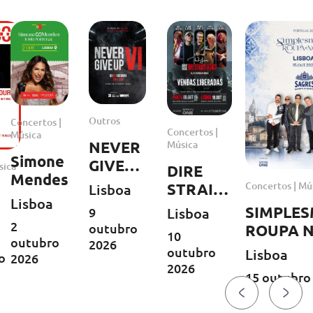
Outros
Concertos |
Concertos |
Música
Música
NEVER
Simone
GIVE
sica
DIRE
Mendes
UP VI
Concertos | Mú
STRAITS
Lisboa
Lisboa
LEGACY
SIMPLE
Lisboa
9
| Europa
2
ary
outubro
ROUPA 
10
outubro
Tour
2026
outubro
Lisboa
o
2026
2026
2026
15 outubro