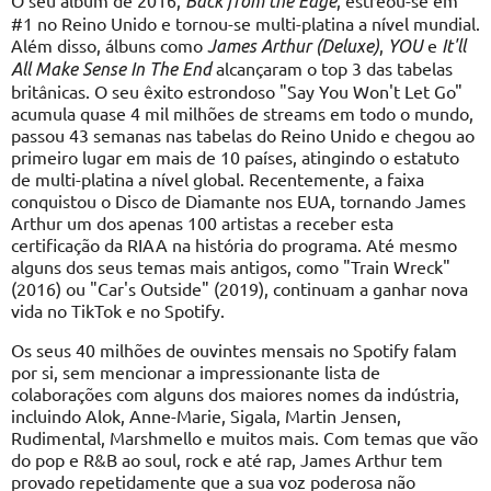
O seu álbum de 2016,
, estreou-se em
Back from the Edge
#1 no Reino Unido e tornou-se multi-platina a nível mundial.
Além disso, álbuns como
,
e
James Arthur (Deluxe)
YOU
It'll
alcançaram o top 3 das tabelas
All Make Sense In The End
britânicas. O seu êxito estrondoso "Say You Won't Let Go"
acumula quase 4 mil milhões de streams em todo o mundo,
passou 43 semanas nas tabelas do Reino Unido e chegou ao
primeiro lugar em mais de 10 países, atingindo o estatuto
de multi-platina a nível global. Recentemente, a faixa
conquistou o Disco de Diamante nos EUA, tornando James
Arthur um dos apenas 100 artistas a receber esta
certificação da RIAA na história do programa. Até mesmo
alguns dos seus temas mais antigos, como "Train Wreck"
(2016) ou "Car's Outside" (2019), continuam a ganhar nova
vida no TikTok e no Spotify.
Os seus 40 milhões de ouvintes mensais no Spotify falam
por si, sem mencionar a impressionante lista de
colaborações com alguns dos maiores nomes da indústria,
incluindo Alok, Anne-Marie, Sigala, Martin Jensen,
Rudimental, Marshmello e muitos mais. Com temas que vão
do pop e R&B ao soul, rock e até rap, James Arthur tem
provado repetidamente que a sua voz poderosa não