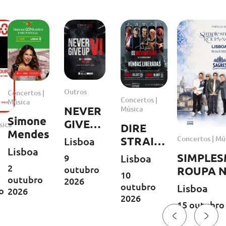
Outros
Concertos |
Concertos |
Música
Música
NEVER
Simone
GIVE
sica
DIRE
Mendes
UP VI
Concertos | Mú
STRAITS
Lisboa
Lisboa
LEGACY
SIMPLE
Lisboa
9
| Europa
2
ary
outubro
ROUPA 
10
outubro
Tour
2026
outubro
Lisboa
o
2026
2026
2026
15 outubro