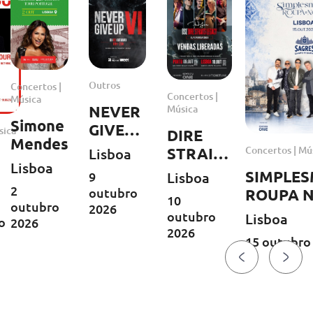
Outros
Concertos |
Concertos |
Música
Música
NEVER
Simone
GIVE
sica
DIRE
Mendes
UP VI
Concertos | Mú
STRAITS
Lisboa
Lisboa
LEGACY
SIMPLE
Lisboa
9
| Europa
2
ary
outubro
ROUPA 
10
outubro
Tour
2026
outubro
Lisboa
o
2026
2026
2026
15 outubro