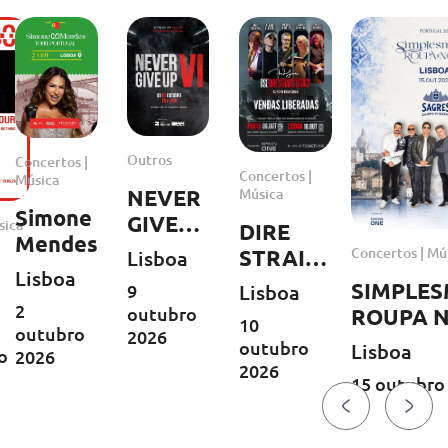
Outros
Concertos |
Concertos |
Música
Música
NEVER
Simone
GIVE
sica
DIRE
Mendes
UP VI
Concertos | Mú
STRAITS
Lisboa
Lisboa
LEGACY
SIMPLE
Lisboa
9
| Europa
2
ary
outubro
ROUPA 
10
outubro
Tour
2026
outubro
Lisboa
o
2026
2026
2026
15 outubro