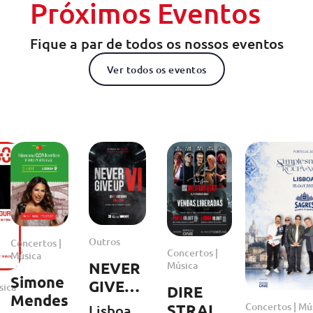
Próximos Eventos
Fique a par de todos os nossos eventos
Ver todos os eventos
Outros
Concertos |
Concertos |
Música
Música
NEVER
Simone
GIVE
sica
DIRE
Mendes
UP VI
Concertos | Mú
STRAITS
Lisboa