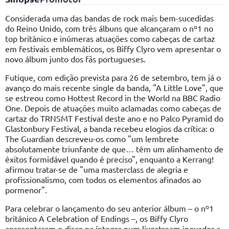
Considerada uma das bandas de rock mais bem-sucedidas
do Reino Unido, com três álbuns que alcançaram o nº1 no
top britânico e inúmeras atuações como cabeças de cartaz
em festivais emblemáticos, os Biffy Clyro vem apresentar o
novo álbum junto dos fãs portugueses.
Futique, com edição prevista para 26 de setembro, tem já o
avanço do mais recente single da banda, "A Little Love", que
se estreou como Hottest Record in the World na BBC Radio
One. Depois de atuações muito aclamadas como cabeças de
cartaz do TRNSMT Festival deste ano e no Palco Pyramid do
Glastonbury Festival, a banda recebeu elogios da crítica: o
The Guardian descreveu-os como "um lembrete
absolutamente triunfante de que… têm um alinhamento de
êxitos formidável quando é preciso", enquanto a Kerrang!
afirmou tratar-se de "uma masterclass de alegria e
profissionalismo, com todos os elementos afinados ao
pormenor".
Para celebrar o lançamento do seu anterior álbum – o nº1
britânico A Celebration of Endings –, os Biffy Clyro
apresentaram o disco na íntegra num livestream inovador a