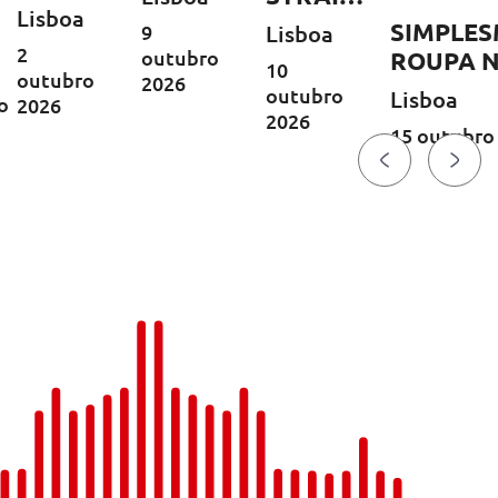
Lisboa
LEGACY
SIMPLE
Lisboa
9
| Europa
2
ary
outubro
ROUPA 
10
outubro
Tour
2026
outubro
Lisboa
o
2026
2026
2026
15 outubro