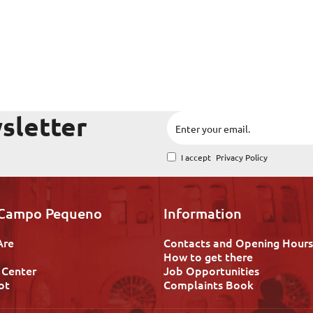
sletter
I accept
Privacy Policy
 Campo Pequeno
Information
Are
Contacts and Opening Hours
How to get there
 Center
Job Opportunities
ot
Complaints Book