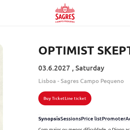
OPTIMIST SKEP
03.6.2027 , Saturday
Lisboa - Sagres Campo Pequeno
Buy TicketLine ticket
Synopsis
Sessions
Price list
Promoter
Ac
Com maior ou menor dificuldade, o Diogo ac