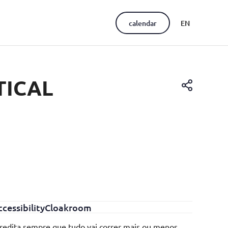
calendar
EN
PT
TICAL
cessibility
Cloakroom
redita sempre que tudo vai correr mais ou menos